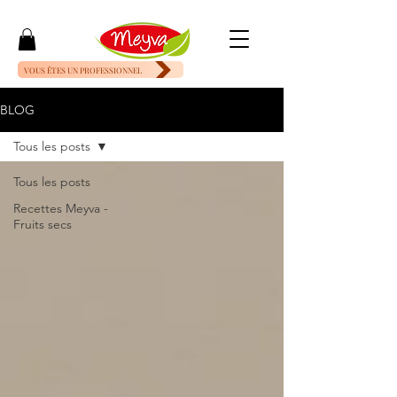
VOUS ÊTES UN PROFESSIONNEL
BLOG
Tous les posts
Tous les posts
Recettes Meyva -
Fruits secs