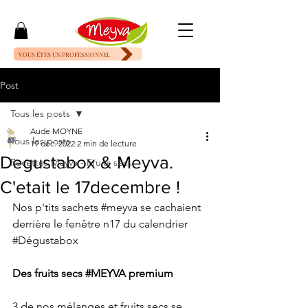
VOUS ÊTES UN PROFESSIONNEL
Post
Tous les posts
Aude MOYNE
Tous les posts
19 déc. 2022
2 min de lecture
Degustabox & Meyva.
Recettes Meyva - Fruits secs
C'etait le 17decembre !
Nos p'tits sachets 
#meyva
 se cachaient 
derrière le fenêtre n17 du calendrier 
#Dégustabox
Des fruits secs 
#MEYVA
 premium
3 de nos mélanges et fruits secs se 