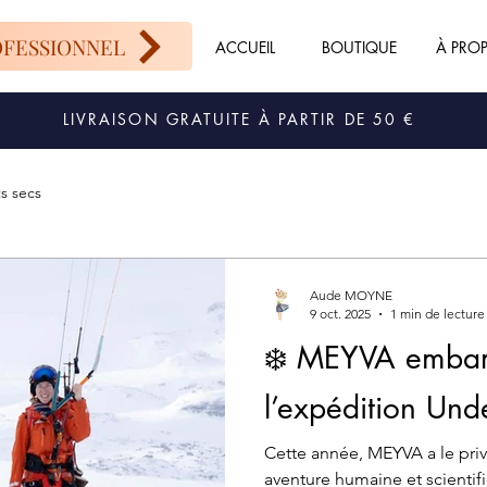
OFESSIONNEL
ACCUEIL
BOUTIQUE
À PRO
LIVRAISON GRATUITE À PARTIR DE 50 €
ts secs
Aude MOYNE
9 oct. 2025
1 min de lecture
❄️ MEYVA embar
l’expédition Unde
Cette année, MEYVA a le privilège de s’associer à une
aventure humaine et scienti