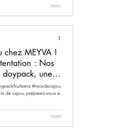
au chez MEYVA !
tentation : Nos
n doypack, une
eurs !
ypackfruitsecs #noixdecajou
x de cajou, préparez-vous à