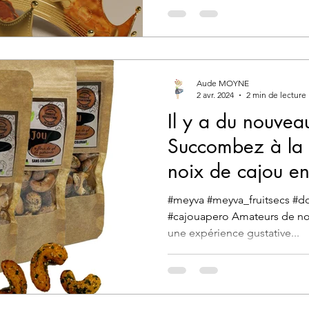
Aude MOYNE
2 avr. 2024
2 min de lecture
Il y a du nouve
Succombez à la 
noix de cajou e
explosion de sav
#meyva #meyva_fruitsecs #do
#cajouapero Amateurs de noi
une expérience gustative...