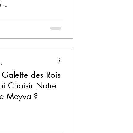
,...
re
 Galette des Rois
oi Choisir Notre
e Meyva ?