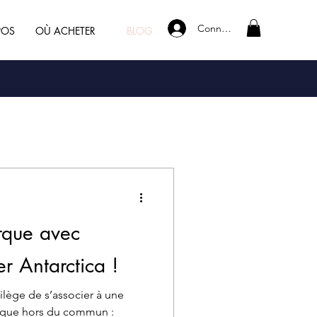
Connexion
POS
OÙ ACHETER
BLOG
que avec
r Antarctica !
fique hors du commun :