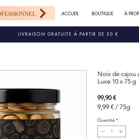
OFESSIONNEL
ACCUEIL
BOUTIQUE
À PRO
LIVRAISON GRATUITE À PARTIR DE 50 €
Noix de cajou 
Luxe 10 x 75 g
Prix
99,90 €
9,99 €
/
75g
9,99 €
Quantité
*
pour
75