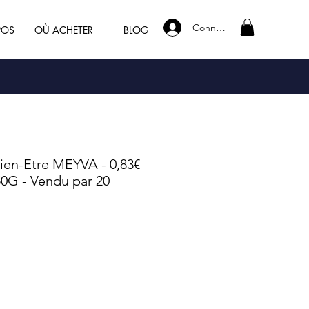
Connexion
POS
OÙ ACHETER
BLOG
ien-Etre MEYVA - 0,83€
50G - Vendu par 20