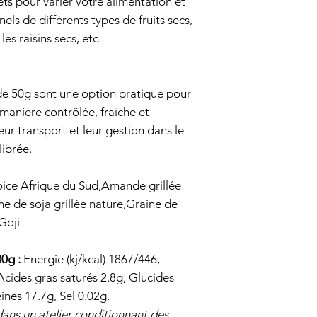
ets pour varier votre alimentation et
nels de différents types de fruits secs,
les raisins secs, etc.
 de 50g sont une option pratique pour
manière contrôlée, fraîche et
leur transport et leur gestion dans le
librée.
oice Afrique du Sud,Amande grillée
ne de soja grillée nature,Graine de
Goji
00g :
Energie (kj/kcal) 1867/446,
Acides gras saturés 2.8g, Glucides
ines 17.7g, Sel 0.02g.
ns un atelier conditionnant des