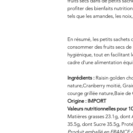
fruits secs dans de petits sach
profiter des bienfaits nutrition
tels que les amandes, les noix, 
En résumé, les petits sachets
consommer des fruits secs de 
hygiénique, tout en facilitant 
cadre d'une alimentation équi
Ingrédients :
Raisin golden ch
nature,Cranberry moitié, Grai
courge grillée nature,Baie de 
Origine : IMPORT ​
Valeurs nutritionnelles pour 1
Matières grasses 23.1g, dont 
35.5g, dont Sucre 35.5g, Proté
Produit emballé en FRANCE da