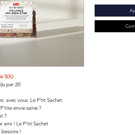
Aj
Com
de 50G
du par 20
tez avec vous
Le P'tit Sachet
P'tite envie saine ?
t ?
ur ami !
Le P'tit Sachet
 besoins !