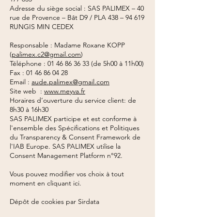
Adresse du siège social : SAS PALIMEX – 40
rue de Provence – Bât D9 / PLA 438 – 94 619
RUNGIS MIN CEDEX
Responsable : Madame Roxane KOPP
(
palimex.c2@gmail.com
)
Téléphone :
01 46 86 36 33
(de 5h00 à 11h00)
Fax :
01 46 86 04 28
Email :
aude.palimex@gmail.com
Site web :
www.meyva.fr
Horaires d’ouverture du service client: de
8h30 à 16h30
SAS PALIMEX participe et est conforme à
l'ensemble des Spécifications et Politiques
du Transparency & Consent Framework de
l'IAB Europe. SAS PALIMEX utilise la
Consent Management Platform n°92.
Vous pouvez modifier vos choix à tout
moment en cliquant ici.
Dépôt de cookies par Sirdata