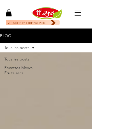
VOUS ÊTES UN PROFESSIONNEL
BLOG
Tous les posts
Tous les posts
Recettes Meyva -
Fruits secs