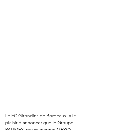
Le 
FC Girondins de Bordeaux
  a le 
plaisir d’annoncer que le Groupe 
PALIMEX, par sa marque MEYVA,  