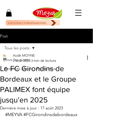
VOUS ÊTES UN PROFESSIONNEL
Post
Tous les posts
Aude MOYNE
Tous les posts
2 août 2023
3 min de lecture
Le FC Girondins de
Recettes Meyva - Fruits secs
Bordeaux et le Groupe
PALIMEX font équipe
jusqu’en 2025
Dernière mise à jour :
17 août 2023
#MEYVA
#FCGirondinsdebordeaux