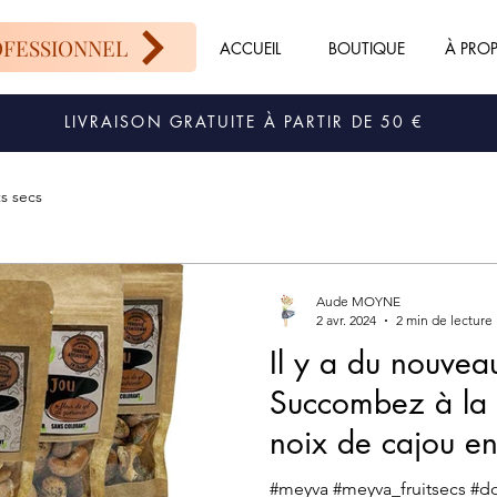
OFESSIONNEL
ACCUEIL
BOUTIQUE
À PRO
LIVRAISON GRATUITE À PARTIR DE 50 €
ts secs
Aude MOYNE
2 avr. 2024
2 min de lecture
Il y a du nouve
Succombez à la 
noix de cajou e
explosion de sav
#meyva #meyva_fruitsecs #do