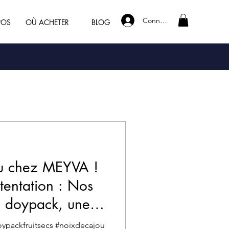
Connexion
POS
OÙ ACHETER
BLOG
au chez MEYVA !
tentation : Nos
n doypack, une
eurs !
ypackfruitsecs #noixdecajou